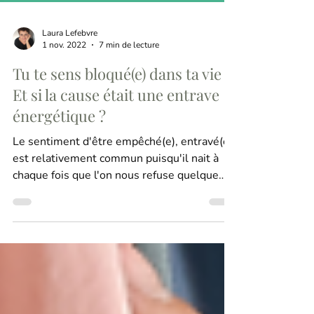
Laura Lefebvre
1 nov. 2022
7 min de lecture
Tu te sens bloqué(e) dans ta vie ?
Et si la cause était une entrave
énergétique ?
Le sentiment d'être empêché(e), entravé(e)
est relativement commun puisqu'il nait à
chaque fois que l'on nous refuse quelque
chose ou que l'on n'arrive pas à faire ce que
l'on souhaite. Ce sentiment associé à la
frustration, tu l'as sans doute d'ailleurs
maintes fois ressenti lorsque tu étais enfant
et peut-être encore aujourd'hui à l'âge