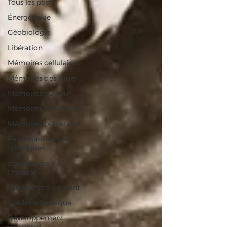
Tous les posts
Énergétique
Géobiologie
Libération
Mémoires cellulaires
Mémoires des murs
Mémoires du lieu
Mémoires familiales
Mémoires prénatales
Perturbations géo-
telluriques
psychologie de
l'habitat
Syndrome du Gisant
Système limbique
Développement