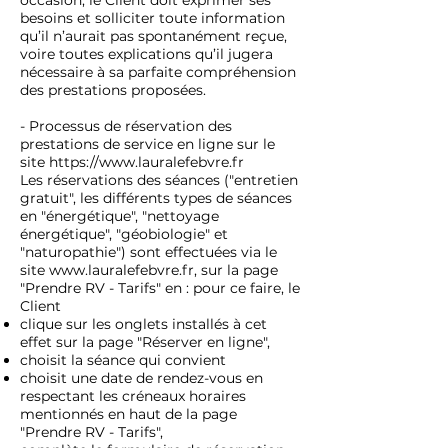
occasion, le Client doit exprimer ses
besoins et solliciter toute information
qu’il n’aurait pas spontanément reçue,
voire toutes explications qu’il jugera
nécessaire à sa parfaite compréhension
des prestations proposées.
- Processus de réservation des
prestations de service en ligne sur le
site
https://www.lauralefebvre.fr
Les réservations des séances ("entretien
gratuit", les différents types de séances
en "énergétique", "nettoyage
énergétique", "géobiologie" et
"naturopathie") sont effectuées via le
site
www.lauralefebvre.fr
, sur la page
"Prendre RV - Tarifs" en : pour ce faire, le
Client
clique sur les onglets installés à cet
effet sur la page "Réserver en ligne",
choisit la séance qui convient
choisit une date de rendez-vous en
respectant les créneaux horaires
mentionnés en haut de la page
"Prendre RV - Tarifs",