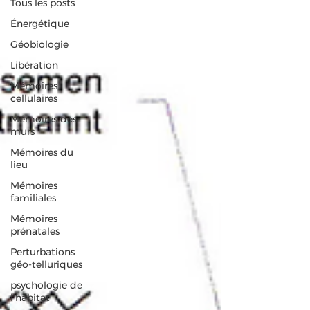
Tous les posts
Énergétique
Géobiologie
Libération
Mémoires
cellulaires
Mémoires des
murs
Mémoires du
lieu
Mémoires
familiales
Mémoires
prénatales
Perturbations
géo-telluriques
psychologie de
l'habitat