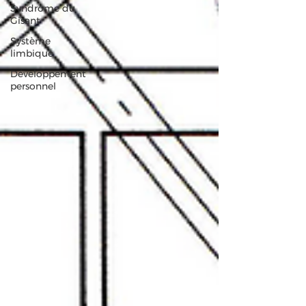
Syndrome du
Gisant
Système
limbique
Développement
personnel