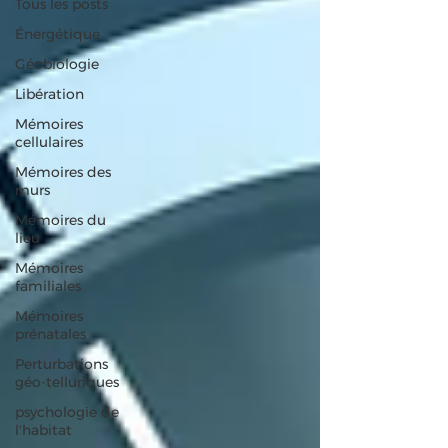
Tous les posts
Énergétique
Géobiologie
Libération
Mémoires
cellulaires
Mémoires des
murs
Mémoires du
lieu
Mémoires
familiales
Mémoires
prénatales
Perturbations
géo-telluriques
psychologie de
l'habitat