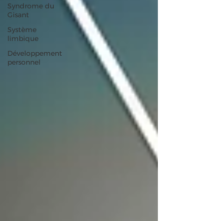
Syndrome du
Gisant
Système
limbique
Développement
personnel