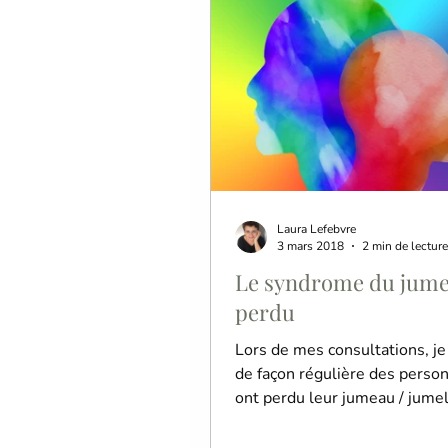
psychologie de l'habitat
S
Laura Lefebvre
3 mars 2018
2 min de lecture
Le syndrome du jum
perdu
Lors de mes consultations, je
de façon régulière des perso
ont perdu leur jumeau / jumel
leur naissance, in utéro. Souv
ne savent pas qu'elles auraie