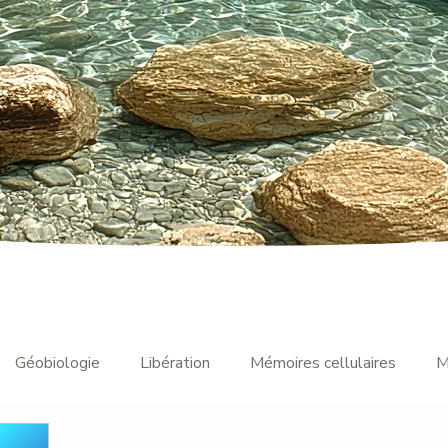
Géobiologie
Libération
Mémoires cellulaires
M
s familiales
Mémoires prénatales
Perturbations géo-