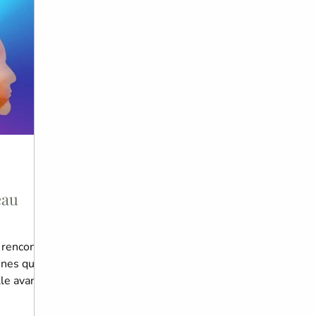
yndrome du Gisant
Système limbique
Développement
eau
 rencontre
nnes qui
le avant
ent elles
nt du