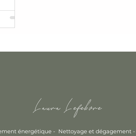
 mère
0 a un
de la
"Le
cf vidéo
,les
jours dire
Laura Lefebvre
ent énergétique - Nettoyage et dégagement -