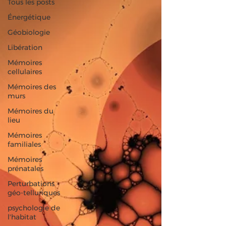
Tous les posts
Énergétique
Géobiologie
Libération
Mémoires
cellulaires
Mémoires des
murs
Mémoires du
lieu
Mémoires
familiales
Mémoires
prénatales
Perturbations
géo-telluriques
psychologie de
l'habitat