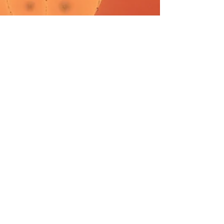
Laura Lefebvre
8 oct. 2022
3 min de lecture
Vampirisation, vol d'énergie...
tour d'horizon d'un phénomène