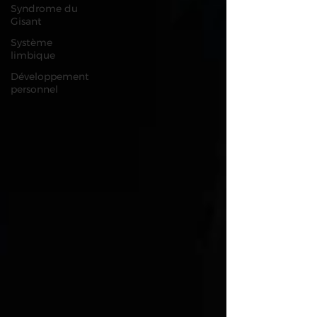
Syndrome du
Gisant
Système
limbique
Développement
personnel