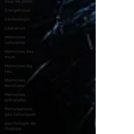
Tous les posts
Énergétique
Géobiologie
Libération
Mémoires
cellulaires
Mémoires des
murs
Mémoires du
lieu
Mémoires
familiales
Mémoires
prénatales
Perturbations
géo-telluriques
psychologie de
l'habitat