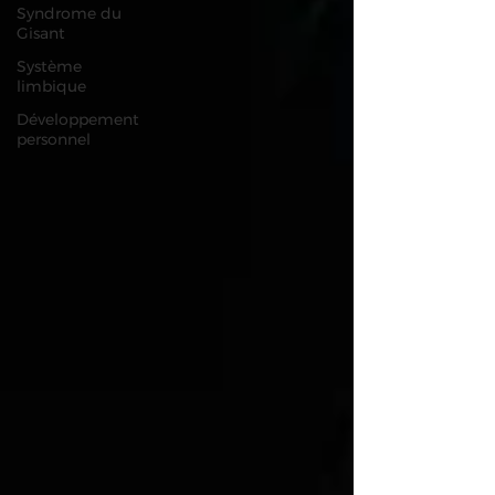
Syndrome du
Gisant
Système
limbique
Développement
personnel