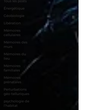
Tous les posts
Énergétique
Géobiologie
Libération
Mémoires
cellulaires
Mémoires des
murs
Mémoires du
lieu
Mémoires
familiales
Mémoires
prénatales
Perturbations
géo-telluriques
psychologie de
l'habitat