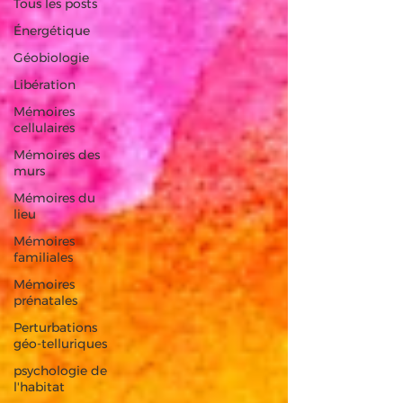
Tous les posts
Énergétique
Géobiologie
Libération
Mémoires
cellulaires
Mémoires des
murs
Mémoires du
lieu
Mémoires
familiales
Mémoires
prénatales
Perturbations
géo-telluriques
psychologie de
l'habitat