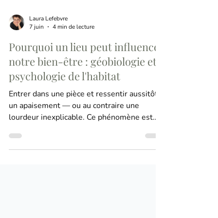
Laura Lefebvre
7 juin
4 min de lecture
Pourquoi un lieu peut influencer
notre bien-être : géobiologie et
psychologie de l'habitat
Entrer dans une pièce et ressentir aussitôt
un apaisement — ou au contraire une
lourdeur inexplicable. Ce phénomène est
plus courant qu'on ne le pense, et il est loin
d'être anodin. À la croisée de la géobiologie
et de la psychologie de l'habitat, il est
possible de comprendre pourquoi notre
environnement de vie agit profondément
sur notre état psychique, émotionnel et
physique. Car un lieu n'est jamais neutre. Il